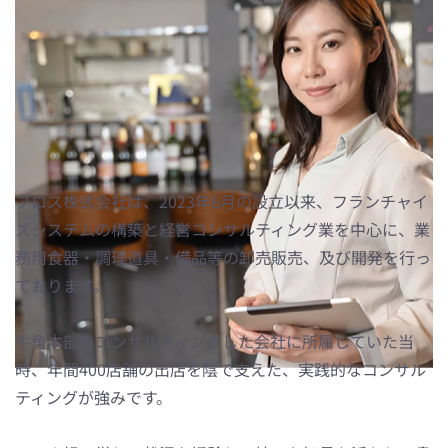
23年の実務実績と多角的視点！
「フランチャイズ展開」で飲食店
事業を加速しませんか？
ブロス株式会社は、2023年6月の設立以来、フランチャイ
ズシステムの構築と経営コンサルティング業を中心に、業
務用食器・調理道具・備品等の卸売販売、及び開発を行っ
ております。
牛角本部をコンサルティングした会社に所属していた当
時、年間400店舗の出店を陰で支えた、実践的なコンサル
ティングが強みです。