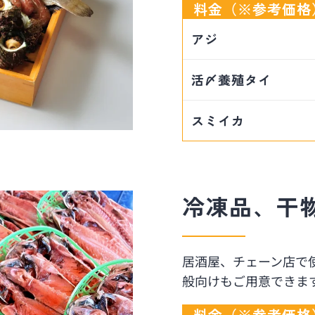
料金（※参考価格
アジ
活〆養殖タイ
スミイカ
冷凍品、干
居酒屋、チェーン店で
般向けもご用意できま
料金（※参考価格