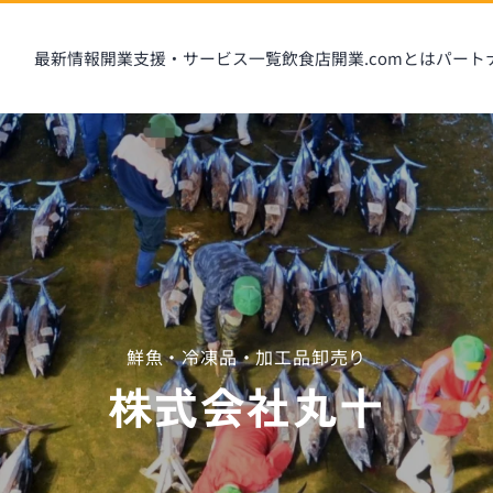
最新情報
開業支援・サービス一覧
飲食店開業.comとは
パート
鮮魚・冷凍品・加工品卸売り
株式会社丸十