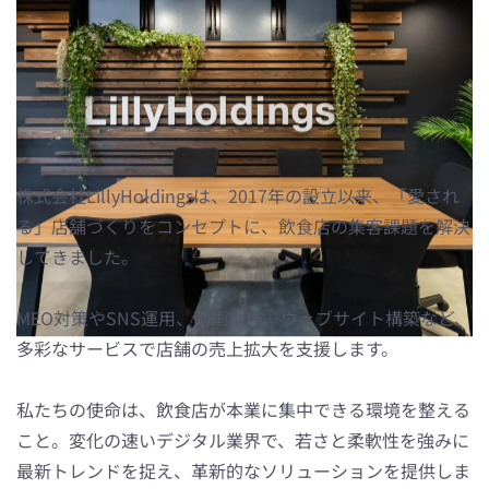
IT×マーケティングで「愛され
る」飲食店へ。あなたの強みを、
届けたい人へきちんと届けます！
株式会社LillyHoldingsは、2017年の設立以来、「愛され
る」店舗づくりをコンセプトに、飲食店の集客課題を解決
してきました。
MEO対策やSNS運用、動画制作、ウェブサイト構築など、
多彩なサービスで店舗の売上拡大を支援します。
私たちの使命は、飲食店が本業に集中できる環境を整える
こと。変化の速いデジタル業界で、若さと柔軟性を強みに
最新トレンドを捉え、革新的なソリューションを提供しま