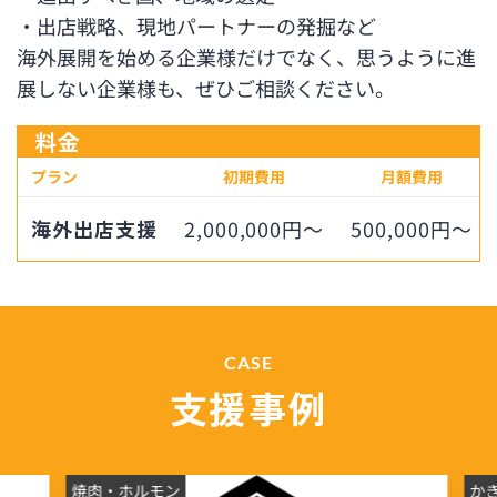
・出店戦略、現地パートナーの発掘など
海外展開を始める企業様だけでなく、思うように進
展しない企業様も、ぜひご相談ください。
料金
プラン
初期費用
月額費用
海外出店支援
2,000,000円～
500,000円～
CASE
支援事例
かき居酒屋
バ