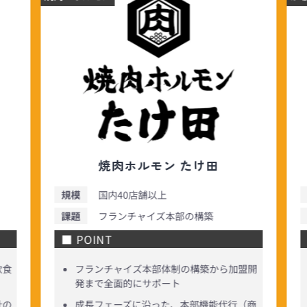
かきのおきて
規模
国内3店舗（直営2店舗／FC1店舗）
課題
業態開発／フランチャイズ本部構築
■ POINT
盟開
北海道、東北エリアで人気の業態を、関東
向けの多店舗展開モデルへブラッシュアッ
プ
（商