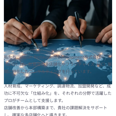
飲食店の多店舗化を導く、プロに
よる総合コンサルティングサービ
ス
私たち、Japan Restaurants Development株式会社
（JRD）は、飲食店の多店舗化やフランチャイズ（FC）展
開に特化したコンサルティングを行っています。
人材育成、マーケティング、調達物流、加盟開発など、成
功に不可欠な「仕組み化」を、それぞれの分野で活躍した
プロがチームとして支援します。
店舗改善から本部構築まで、貴社の課題解決をサポート
し、確実な多店舗化へと導きます。