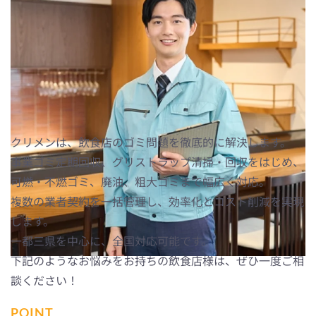
飲食店のゴミ問題を一括管理！グ
リストラップ定期清掃・回収もお
任せください！
クリメンは、飲食店のゴミ問題を徹底的に解決します。
事業ゴミ定期回収、グリストラップ清掃・回収をはじめ、
可燃・不燃ゴミ、廃油、粗大ゴミまで幅広く対応。
複数の業者契約を一括管理し、効率化とコスト削減を実現
します。
一都三県を中心に、全国対応可能です。
下記のようなお悩みをお持ちの飲食店様は、ぜひ一度ご相
談ください！
POINT